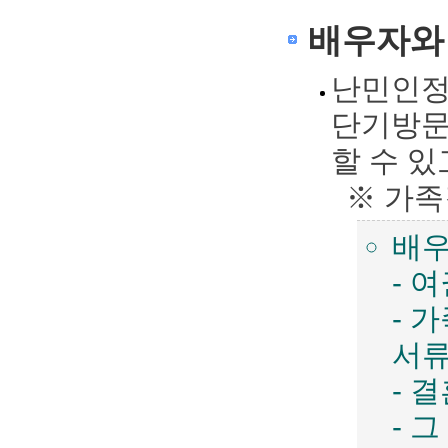
배우자와
난민인정
단기방문(
할 수 
※ 가족
배우
- 
- 
서
- 
- 