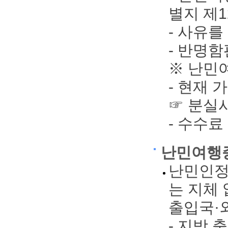
별지 제1
- 사유를
- 반명함판
※ 난민
- 현재
☞ 분실
- 수수료
난민여행
난민인정
는 지체
출입국·
- 지방