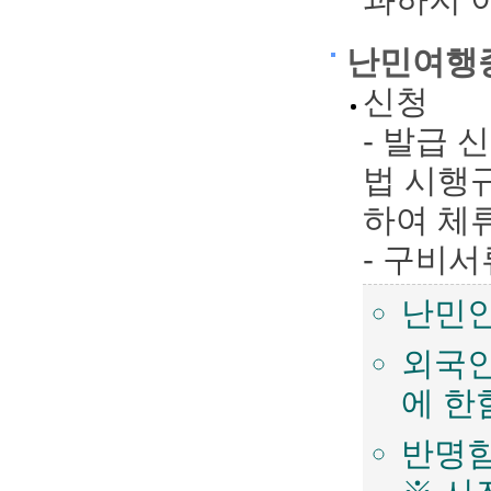
난민여행증
신청
- 발급
법 시행규
하여 체
- 구비서
난민인
외국인
에 한
반명함