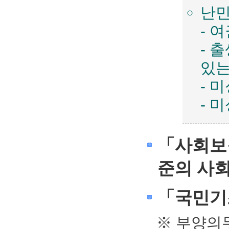
난민
- 
- 
있는
- 
- 
「사회보
준의 사회
「국민기
※ 부양의