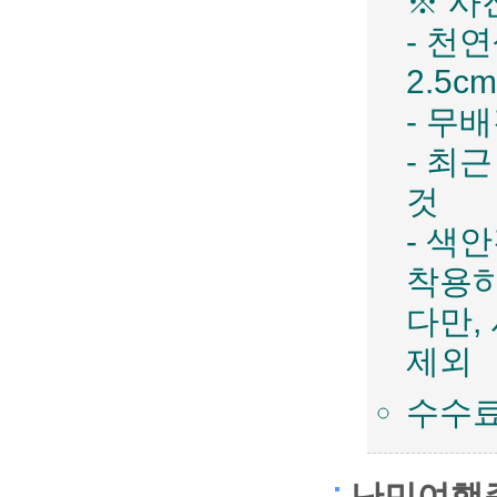
※ 사
- 천연
2.5c
- 무
- 최
것
- 색
착용하
다만,
제외
수수료
난민여행