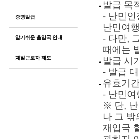
발급 목
- 난민
증명발급
난민여행
- 다만,
알기쉬운 출입국 안내
때에는 
계절근로자 제도
발급 시
- 발급
유효기
- 난민
※ 단,
나 그 
재입국 
과하지 