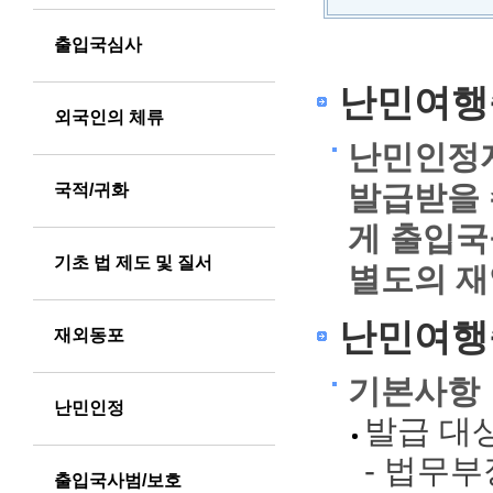
출입국심사
난
난민여행
민
외국인의 체류
난민인정자
인
발급받을 
국적/귀화
정
게 출입국
자
기초 법 제도 및 질서
별도의 재
권
난민여행
리
재외동포
와
기본사항
난민인정
처
발급 대
우
- 법무
출입국사범/보호