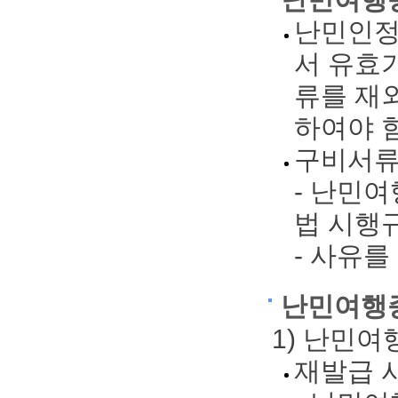
난민인정
서 유효
류를 재
하여야 
구비서
- 난민
법 시행규
- 사유를
난민여행
1) 난민
재발급 