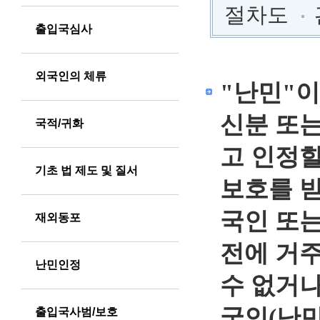
절차도
출입국심사
용
외국인의 체류
"난민"이
어
신분 또는
국적/귀화
의
고 인정할
정
기초 법 제도 및 질서
의
보호를 받
국인 또
재외동포
전에 거주
난민인정
수 없거
국인(난민
출입국사범/보호