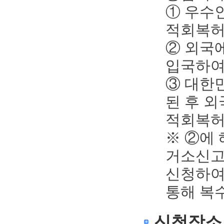
① 우수
적회복허
② 외국
입국하여
③ 대한
된 후 
적회복허
※ ②에
거소신고
신청하여
통해 복
신청장소