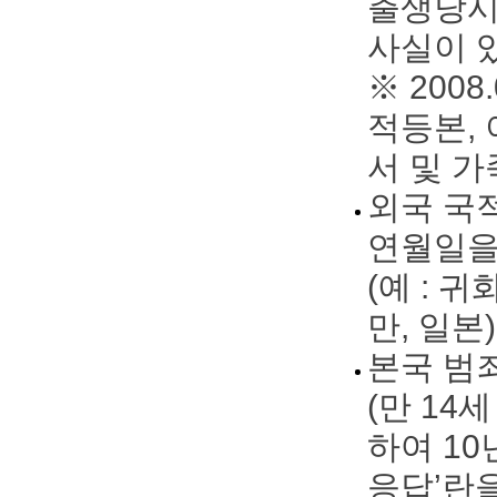
출생당시
사실이 
※ 200
적등본,
서 및 
외국 국
연월일을
(예 : 
만, 일본)
본국 범
(만 14
하여 10
응답’란