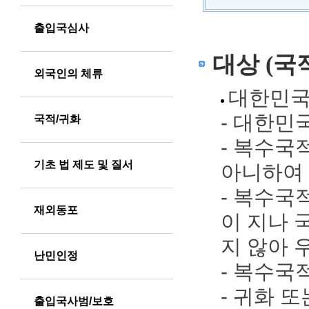
출입국심사
일
대상 (국
반
외국인의 체류
대한민국
회
- 대한민
국적/귀화
복
- 복수국적
기초 법 제도 및 질서
아니하여 
- 복수국
재외동포
이 지나 
지 않아 
난민인정
- 복수국
- 귀화 
출입국사범/보호