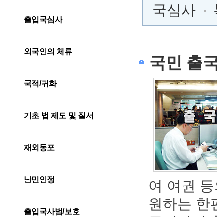
국심사
출입국심사
국
외국인의 체류
국민 출
민
국적/귀화
출
국
기초 법 제도 및 질서
심
사
재외동포
난민인정
여 여권 
원하는 한
출입국사범/보호