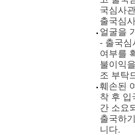
국심사관
출국심사
얼굴을 
- 출국
여부를 
불이익을
조 부탁
훼손된 
착 후 
간 소요
출국하기
니다.