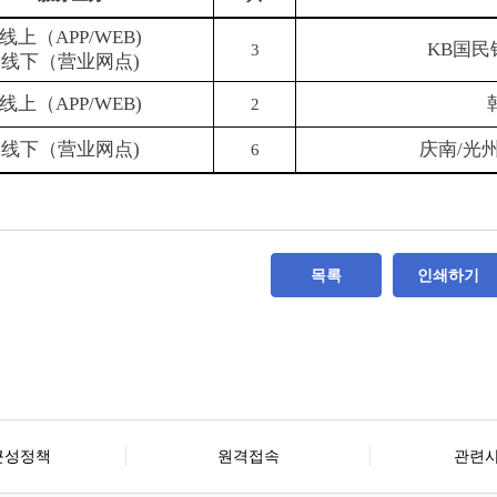
线上
（
APP/WEB)
KB
国民
3
线下
（
营业网点
)
线上
（
APP/WEB)
2
线下
（
营业网点
)
庆南
/
光
6
목록
인쇄하기
근성정책
원격접속
관련