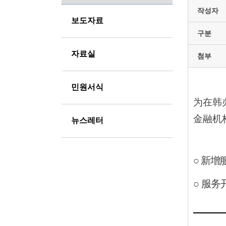
작성자
보도자료
구분
자료실
첨부
민원서식
为在韩
金融机
뉴스레터
○
新增
○
服务