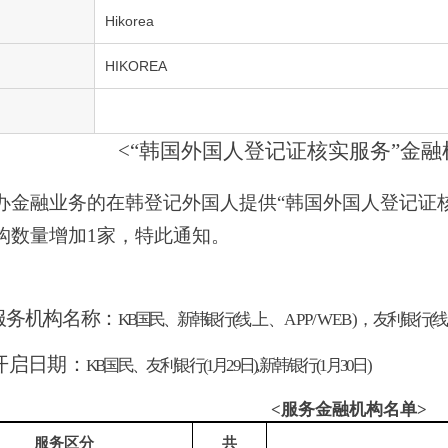
Hikorea
HIKOREA
<“
韩国外国人登记证核实服务
”
金融
办金融业务的在韩登记外国人提供
“
韩国外国人登记证
构数量增加
1
家
，
特此通知
。
服务机构名称
：
KB
国民
、
新韩银行
(
线上
、
APP/WEB
)
，
友利银行
(
开启日期
：
KB
国民
、
友利银行
(1
月
29
日
),
新韩
银行
(1
月
30
日
)
<
服务金融机构名单
>
服务区分
共