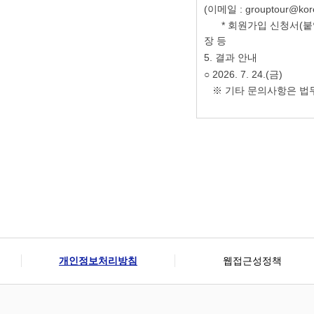
(
이메
일
: grouptour@kor
*
회원가입 신청서
(
붙
장 등
5.
결과 안내
○
2026. 7. 24.(
금
)
※
기타 문의사항은 법
개인정보처리방침
웹접근성정책